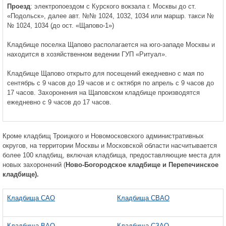
Проезд
: электропоездом с Курского вокзала г. Москвы до ст.
«Подольск», далее авт. №№ 1024, 1032, 1034 или маршр. такси №
№ 1024, 1034 (до ост. «Щапово-1»)
Кладбище поселка Щапово располагается на юго-западе Москвы и
находится в хозяйственном ведении ГУП «Ритуал».
Кладбище Щапово открыто для посещений ежедневно с мая по
сентябрь с 9 часов до 19 часов и с октября по апрель с 9 часов до
17 часов. Захоронения на Щаповском кладбище производятся
ежедневно с 9 часов до 17 часов.
Кроме кладбищ Троицкого и Новомосковского административных
округов, на территории Москвы и Московской области насчитывается
более 100 кладбищ, включая кладбища, предоставляющие места для
новых захоронений (
Ново-Богородское кладбище и
Перепечинское
кладбище).
Кладбища САО
Кладбища СВАО
Кладбища ВАО
Кладбища СЗАО