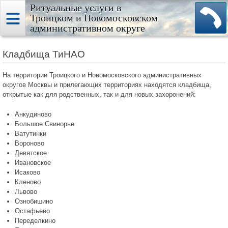
Ритуальные услуги в
Троицком и Новомосковском
административном округе
Кладбища ТиНАО
На территории Троицкого и Новомосковского административных
округов Москвы и прилегающих территориях находятся кладбища,
открытые как для родственных, так и для новых захоронений:
Анкудиново
Большое Свинорье
Ватутинки
Вороново
Девятское
Ивановское
Исаково
Кленово
Львово
Ознобишино
Остафьево
Переделкино